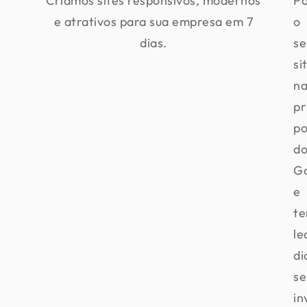
Criamos sites responsivos, modernos
Po
e atrativos para sua empresa em 7
o
dias.
se
si
na
pr
po
d
G
e
te
le
di
s
in