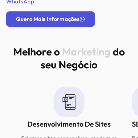
WhatsApp
Quero Mais Informações
Melhore o
Marketing
do
seu Negócio
Desenvolvimento De Sites
S