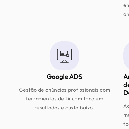
e
an
Google ADS
A
d
Gestão de anúncios profissionais com
D
ferramentas de IA com foco em
Aq
resultados e custo baixo.
m
to