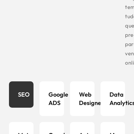
te
tud
qu
pre
par
ven
onl
SEO
Google
Web
Data
ADS
Designer
Analytic