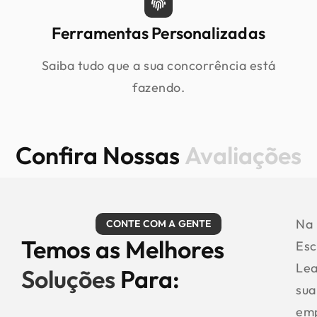
Ferramentas Personalizadas
Saiba tudo que a sua concorrência está
fazendo.
Confira Nossas
Avaliações
Na
CONTE COM A GENTE
Temos as Melhores
Esc
Le
Soluções
Para:
sua
em