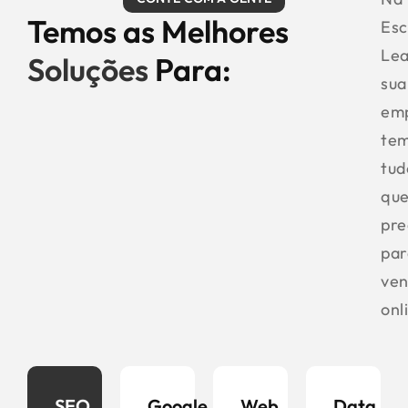
Temos as Melhores
Esc
Le
Soluções
Para:
sua
em
te
tud
qu
pre
par
ven
onl
SEO
Google
Web
Data