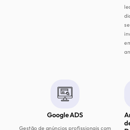
le
di
s
in
e
an
Google ADS
A
d
Gestão de anúncios profissionais com