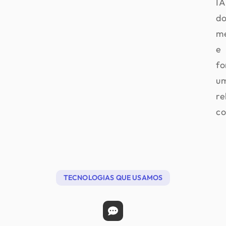
IA
d
m
e
f
u
re
co
TECNOLOGIAS QUE USAMOS