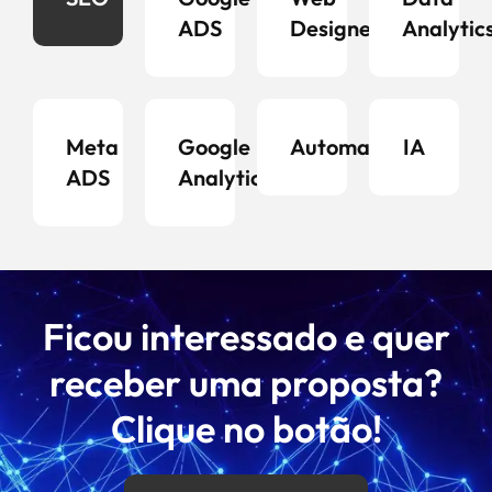
ADS
Designer
Analytic
Meta
Google
Automação
IA
ADS
Analytics
Ficou interessado e quer
receber uma proposta?
Clique no botão!