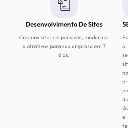
Desenvolvimento De Sites
S
Criamos sites responsivos, modernos
Po
e atrativos para sua empresa em 7
o
dias.
se
si
na
pr
po
d
G
e
te