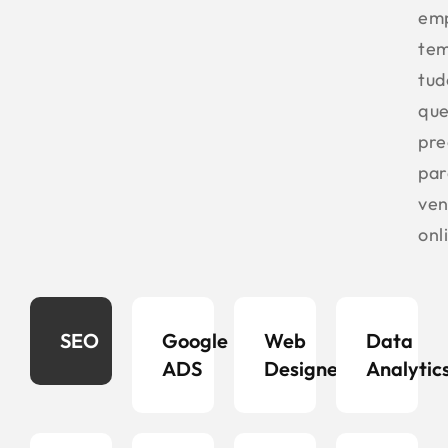
em
te
tud
qu
pre
par
ven
onl
SEO
Google
Web
Data
ADS
Designer
Analytic