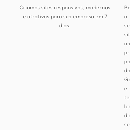
Criamos sites responsivos, modernos
Po
e atrativos para sua empresa em 7
o
dias.
se
si
na
pr
po
d
G
e
te
le
di
s