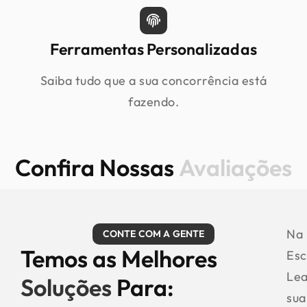
Ferramentas Personalizadas
Saiba tudo que a sua concorrência está
fazendo.
Confira Nossas
Avaliações
Na
CONTE COM A GENTE
Temos as Melhores
Esc
Le
Soluções
Para:
sua