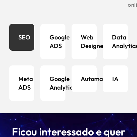
onl
SEO
Google
Web
Data
ADS
Designer
Analytic
Meta
Google
Automação
IA
ADS
Analytics
Ficou interessado e quer