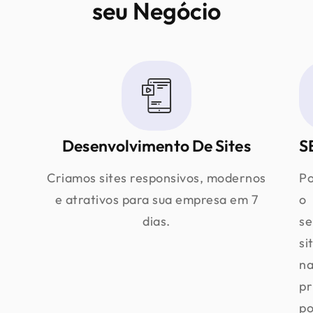
seu Negócio
Desenvolvimento De Sites
S
Criamos sites responsivos, modernos
Po
e atrativos para sua empresa em 7
o
dias.
se
si
na
pr
po