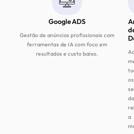
Google ADS
A
d
Gestão de anúncios profissionais com
D
ferramentas de IA com foco em
Aq
resultados e custo baixo.
m
to
os
se
d
re
a
ma