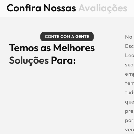
Confira Nossas
Avaliações
Na
CONTE COM A GENTE
Temos as Melhores
Esc
Le
Soluções
Para:
sua
em
te
tud
qu
pre
par
ven